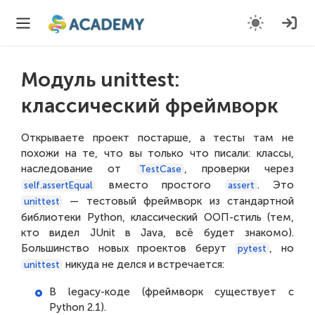
Модуль unittest:
классический фреймворк
Открываете проект постарше, а тесты там не
похожи на те, что вы только что писали: классы,
наследование от
, проверки через
TestCase
вместо простого
. Это
self.assertEqual
assert
— тестовый фреймворк из стандартной
unittest
библиотеки Python, классический ООП-стиль (тем,
кто видел JUnit в Java, всё будет знакомо).
Большинство новых проектов берут
, но
pytest
никуда не делся и встречается:
unittest
В legacy-коде (фреймворк существует с
Python 2.1).