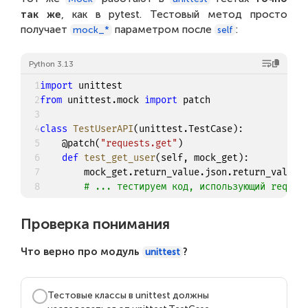
так же
, как в pytest. Тестовый метод просто
получает
параметром после
:
mock_*
self
Python 3.13
1
import
2
from
 unittest
.
mock 
import
 patch

3
4
class
TestUserAPI
(
unittest
.
TestCase
)
:
5
@patch
(
"requests.get"
)
6
def
test_get_user
(
self
,
 mock_get
)
:
7
        mock_get
.
return_value
.
json
.
return_value 
8
# ... тестируем код, использующий reques
Проверка понимания
Что верно про модуль
?
unittest
Тестовые классы в unittest должны