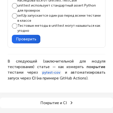
наследоваться от unittest.TestCase
unittest использует стандартный assert Python
для проверок
setUp запускается один раз перед всеми тестами
в классе
Тестовые методы в unittest могут называться как
угодно
Проверить
В следующей (заключительной для модуля
тестирования) статье — как измерять
покрытие
тестами через
и автоматизировать
pytest-cov
запуск через
CI
(на примере GitHub Actions).
Покрытие и CI