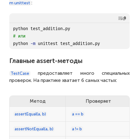
:
m unittest
# или
python 
-m
Главные assert-методы
предоставляет много специальных
TestCase
проверок. На практике хватает 6 самых частых:
Метод
Проверяет
assertEqual(a, b)
a == b
assertNotEqual(a, b)
a != b