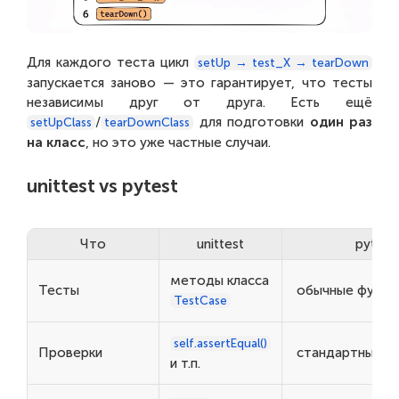
Для каждого теста цикл
setUp → test_X → tearDown
запускается заново — это гарантирует, что тесты
независимы друг от друга. Есть ещё
/
для подготовки
один раз
setUpClass
tearDownClass
на класс
, но это уже частные случаи.
unittest vs pytest
Что
unittest
pytest
методы класса
Тесты
обычные функц
TestCase
self.assertEqual()
Проверки
стандартный
a
и т.п.