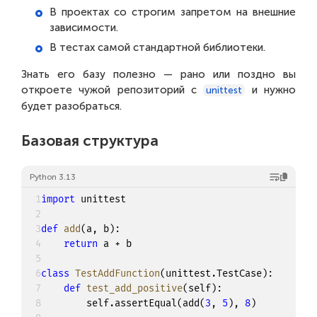
В проектах со строгим запретом на внешние
зависимости.
В тестах самой стандартной библиотеки.
Знать его базу полезно — рано или поздно вы
откроете чужой репозиторий с
и нужно
unittest
будет разобраться.
Базовая структура
Python 3.13
1
import
 unittest

2
3
def
add
(
a
,
 b
)
:
4
return
 a 
+
 b

5
6
class
TestAddFunction
(
unittest
.
TestCase
)
:
7
def
test_add_positive
(
self
)
:
8
        self
.
assertEqual
(
add
(
3
,
5
)
,
8
)