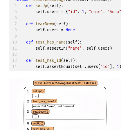
4
def
setUp
(
self
)
:
5
        self
.
users 
=
{
"id"
:
1
,
"name"
:
"Anna"
}
6
7
def
tearDown
(
self
)
:
8
        self
.
users 
=
None
9
10
def
test_has_name
(
self
)
:
11
        self
.
assertIn
(
"name"
,
 self
.
users
)
12
13
def
test_has_id
(
self
)
:
14
        self
.
assertEqual
(
self
.
users
[
"id"
]
,
1
)