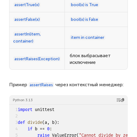
assertTrue(x)
bool(x) is True
assertFalse(x)
bool(x) is False
assertIn(item,
item in container
container)
блок выбрасывает
assertRaises(Exception)
исключение
Пример
через контекстный менеджер:
assertRaises
Python 3.13
1
import
 unittest

2
3
def
divide
(
a
,
 b
)
:
4
if
 b 
==
0
:
5
raise
 ValueError
(
"Cannot divide by zero"