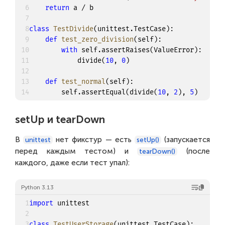
6
return
 a 
/
 b

7
8
class
TestDivide
(
unittest
.
TestCase
)
:
9
def
test_zero_division
(
self
)
:
10
with
 self
.
assertRaises
(
ValueError
)
:
11
            divide
(
10
,
0
)
12
13
def
test_normal
(
self
)
:
14
        self
.
assertEqual
(
divide
(
10
,
2
)
,
5
)
setUp и tearDown
В
нет фикстур — есть
(запускается
unittest
setUp()
перед каждым тестом) и
(после
tearDown()
каждого, даже если тест упал):
Python 3.13
1
import
 unittest

2
3
class
TestUserStorage
(
unittest
.
TestCase
)
: