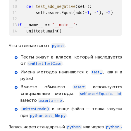
9
10
def
test_add_negative
(
self
)
:
11
        self
.
assertEqual
(
add
(
-
1
,
-
1
)
,
-
2
)
12
13
if
 __name__ 
==
"__main__"
:
14
    unittest
.
main
(
)
Что отличается от
:
pytest
Тесты живут в
классе
, который наследуется
от
.
unittest.TestCase
Имена методов начинаются с
, как и в
test_
pytest.
Вместо обычного
используются
assert
специальные методы
:
self.assertEqual(a, b)
вместо
.
assert a == b
в конце файла — точка запуска
unittest.main()
при
.
python test_file.py
Запуск через стандартный
или через
python
python -