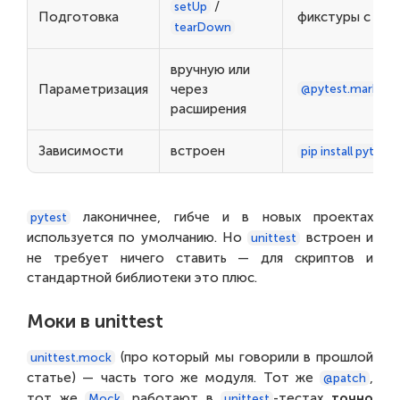
/
setUp
Подготовка
фикстуры с DI и
tearDown
вручную или
Параметризация
через
@pytest.mark.pa
расширения
Зависимости
встроен
pip install pytest
лаконичнее, гибче и в новых проектах
pytest
используется по умолчанию. Но
встроен и
unittest
не требует ничего ставить — для скриптов и
стандартной библиотеки это плюс.
Моки в unittest
(про который мы говорили в прошлой
unittest.mock
статье) — часть того же модуля. Тот же
,
@patch
тот же
работают в
-тестах
точно
Mock
unittest