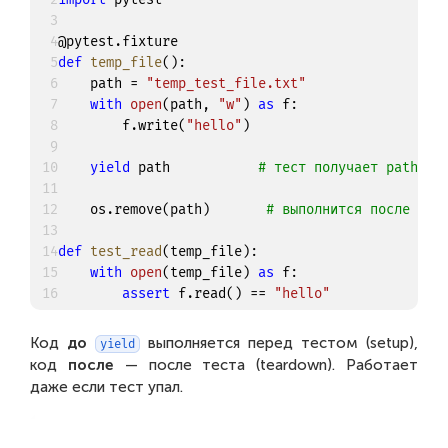
3
4
@pytest
.
fixture
5
def
temp_file
(
)
:
6
    path 
=
"temp_test_file.txt"
7
with
open
(
path
,
"w"
)
as
 f
:
8
        f
.
write
(
"hello"
)
9
10
yield
 path           
# тест получает path
11
12
    os
.
remove
(
path
)
# выполнится после тес
13
14
def
test_read
(
temp_file
)
:
15
with
open
(
temp_file
)
as
 f
:
16
assert
 f
.
read
(
)
==
"hello"
Код
до
выполняется перед тестом (setup),
yield
код
после
— после теста (teardown). Работает
даже если тест упал.