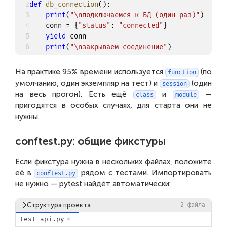
2
def
db_connection
(
)
:
3
print
(
"\nподключаемся к БД (один раз)"
)
4
    conn 
=
{
"status"
:
"connected"
}
5
yield
 conn

6
print
(
"\nзакрываем соединение"
)
На практике 95% времени используется
(по
function
умолчанию, один экземпляр на тест) и
(один
session
на весь прогон). Есть ещё
и
—
class
module
пригодятся в особых случаях, для старта они не
нужны.
conftest.py: общие фикстуры
Если фикстура нужна в нескольких файлах, положите
её в
рядом с тестами. Импортировать
conftest.py
не нужно — pytest найдёт автоматически:
Структура проекта
2
файла
test_api.py