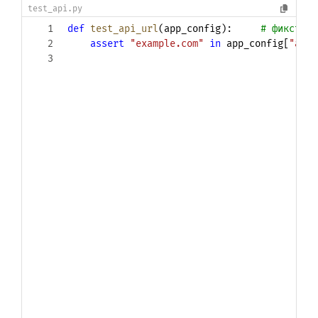
test_api.py
1
def
test_api_url
(
app_config
)
:
# фикстура
2
assert
"example.com"
in
 app_config
[
"api_
3