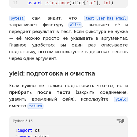
11
assert
isinstance
(
alice
[
"id"
]
,
int
)
сам видит, что
pytest
test_user_has_email
запрашивает фикстуру
, вызывает её и
alice
передаёт результат в тест. Если фикстура не нужна
— её можно просто не указывать в аргументах.
Главное удобство: вы один раз описываете
подготовку, потом используете в десятках тестов
через один аргумент.
yield: подготовка и очистка
Если нужно не только подготовить что-то, но и
прибрать после теста
(закрыть соединение,
удалить временный файл), используйте
yield
вместо
:
return
Python 3.13
1
import
2
import
 pytest
