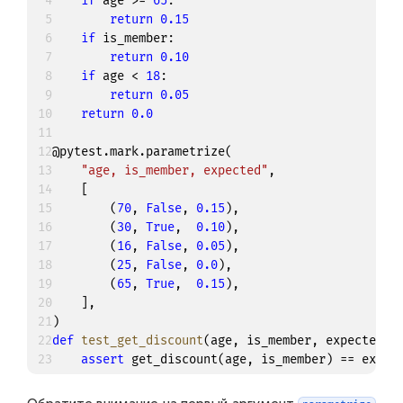
4
if
 age 
>=
65
:
5
return
0.15
6
if
 is_member
:
7
return
0.10
8
if
 age 
<
18
:
9
return
0.05
10
return
0.0
11
12
@pytest
.
mark
.
parametrize
(
13
"age, is_member, expected"
,
14
[
15
(
70
,
False
,
0.15
)
,
16
(
30
,
True
,
0.10
)
,
17
(
16
,
False
,
0.05
)
,
18
(
25
,
False
,
0.0
)
,
19
(
65
,
True
,
0.15
)
,
20
]
,
21
)
22
def
test_get_discount
(
age
,
 is_member
,
 expected
)
:
23
assert
 get_discount
(
age
,
 is_member
)
==
 expec