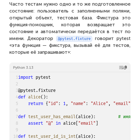
Часто тестам нужно одно и то же подготовленное
состояние: пользователь с заполненными полями,
открытый объект, тестовая база. Фикстура это
функция-помощник, которая возвращает это
состояние и автоматически передаётся в тест по
имени. Декоратор
говорит pytest
@pytest.fixture
«эта функция — фикстура, вызывай её для тестов,
которые её запрашивают»:
Python 3.13
1
import
 pytest

2
3
@pytest
.
fixture
4
def
alice
(
)
:
5
return
{
"id"
:
1
,
"name"
:
"Alice"
,
"email"
:
"
6
7
def
test_user_has_email
(
alice
)
:
# имя фи
8
assert
"@"
in
 alice
[
"email"
]
9
10
def
test_user_id_is_int
(
alice
)
: