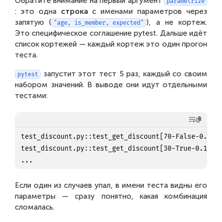
Обратите внимание на первый аргумент
parametrize
: это одна
строка
с именами параметров через
запятую (
), а не кортеж.
"age, is_member, expected"
Это специфическое соглашение pytest. Дальше идёт
список кортежей — каждый кортеж это один прогон
теста.
запустит этот тест 5 раз, каждый со своим
pytest
набором значений. В выводе они идут отдельными
тестами:
test_discount.py::test_get_discount[70-False-0.15] 
test_discount.py::test_get_discount[30-True-0.1]   
Если один из случаев упал, в имени теста видны его
параметры — сразу понятно, какая комбинация
сломалась.