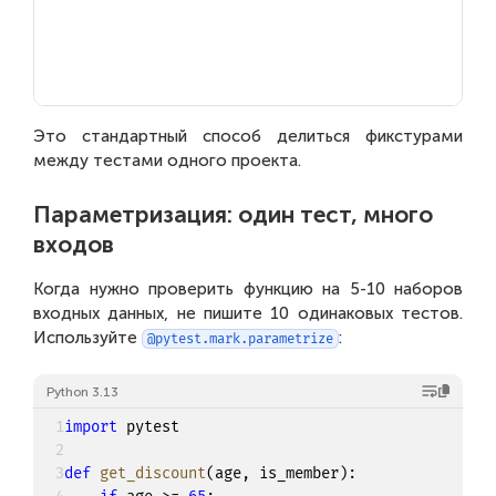
Это стандартный способ делиться фикстурами
между тестами одного проекта.
Параметризация: один тест, много
входов
Когда нужно проверить функцию на 5-10 наборов
входных данных, не пишите 10 одинаковых тестов.
Используйте
:
@pytest.mark.parametrize
Python 3.13
1
import
 pytest

2
3
def
get_discount
(
age
,
 is_member
)
: