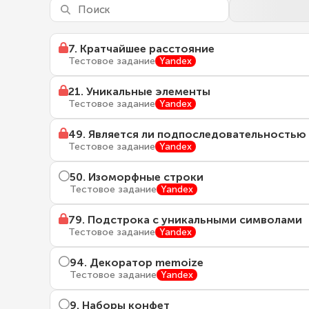
7
.
Кратчайшее расстояние
Тестовое задание
Yandex
21
.
Уникальные элементы
Тестовое задание
Yandex
49
.
Является ли подпоследовательностью
Тестовое задание
Yandex
50
.
Изоморфные строки
Тестовое задание
Yandex
79
.
Подстрока с уникальными символами
Тестовое задание
Yandex
94
.
Декоратор memoize
Тестовое задание
Yandex
9
.
Наборы конфет