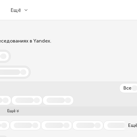
Ещё
еседованиях в Yandex.
Все
Ещё
Ещ