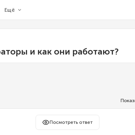
Ещё
раторы и как они работают?
Показ
Посмотреть ответ
ция, которая принимает другую функцию и возвр
нения исходного кода.