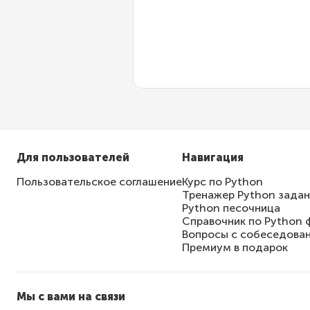
Проверка прав досту
Валидация аргумент
Для пользователей
Навигация
Пользовательское соглашение
Курс по Python
Тренажер Python зада
Python песочница
Справочник по Python 
Вопросы с собеседова
Премиум в подарок
Мы с вами на связи