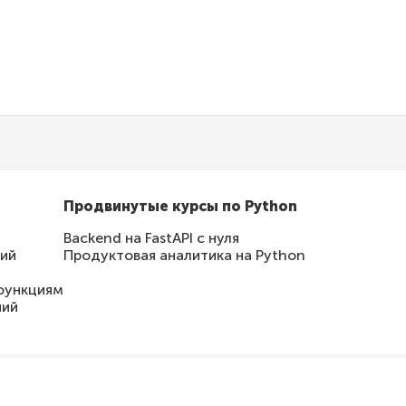
па
ов
Продвинутые курсы по Python
Backend на FastAPI с нуля
ний
Продуктовая аналитика на Python
функциям
ний