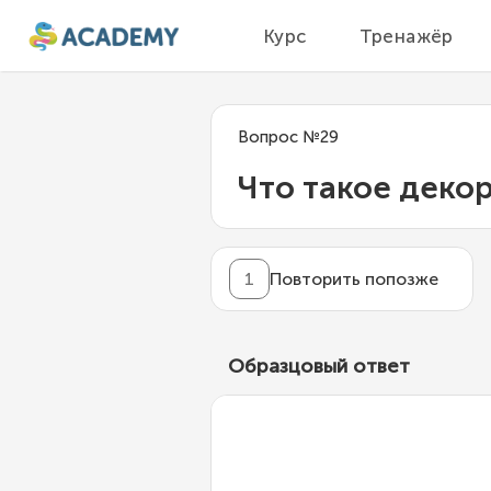
Курс
Тренажёр
Вопрос
№
29
Что такое деко
1
Повторить попозже
Образцовый ответ
Декоратор
— это функ
её поведение без изме