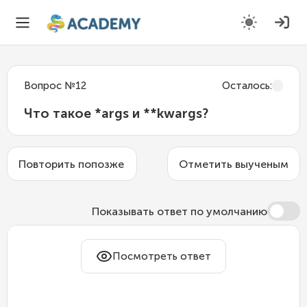
Вопрос
№
12
Осталось
:
Что такое *args и **kwargs?
Повторить попозже
Отметить выученым
Показывать ответ по умолчанию
*args — произвольное число
Посмотреть ответ
позиционных аргументов:
Собирает все лишние позиционные