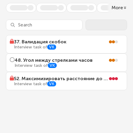
More
37
.
Валидация скобок
Interview task of
VK
48
.
Угол между стрелками часов
Interview task of
VK
52
.
Максимизировать расстояние до ближайшего человека
Interview task of
VK