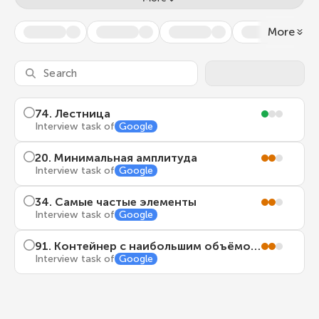
More
74
.
Лестница
Interview task of
Google
20
.
Минимальная амплитуда
Interview task of
Google
34
.
Самые частые элементы
Interview task of
Google
91
.
Контейнер с наибольшим объёмом воды
Interview task of
Google